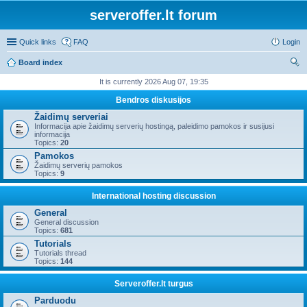
serveroffer.lt forum
Quick links
FAQ
Login
Board index
ear
It is currently 2026 Aug 07, 19:35
ch
Bendros diskusijos
Žaidimų serveriai
Informacija apie žaidimų serverių hostingą, paleidimo pamokos ir susijusi
informacija
Topics:
20
Pamokos
Žaidimų serverių pamokos
Topics:
9
International hosting discussion
General
General discussion
Topics:
681
Tutorials
Tutorials thread
Topics:
144
Serveroffer.lt turgus
Parduodu