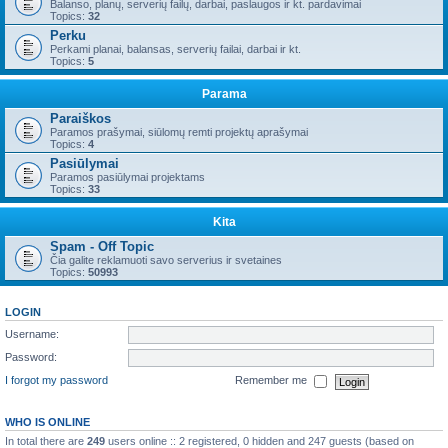
Balanso, planų, serverių failų, darbai, paslaugos ir kt. pardavimai
Topics:
32
Perku
Perkami planai, balansas, serverių failai, darbai ir kt.
Topics:
5
Parama
Paraiškos
Paramos prašymai, siūlomų remti projektų aprašymai
Topics:
4
Pasiūlymai
Paramos pasiūlymai projektams
Topics:
33
Kita
Spam - Off Topic
Čia galite reklamuoti savo serverius ir svetaines
Topics:
50993
LOGIN
Username:
Password:
I forgot my password
Remember me
WHO IS ONLINE
In total there are
249
users online :: 2 registered, 0 hidden and 247 guests (based on