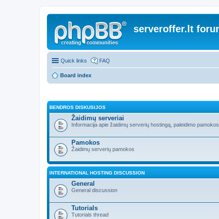
serveroffer.lt for
Quick links
FAQ
Board index
BENDROS DISKUSIJOS
Žaidimų serveriai
Informacija apie žaidimų serverių hostingą, paleidimo pamokos i
Pamokos
Žaidimų serverių pamokos
INTERNATIONAL HOSTING DISCUSSION
General
General discussion
Tutorials
Tutorials thread