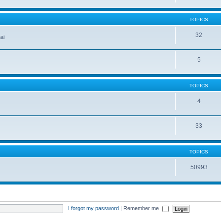
TOPICS
32
ai
5
TOPICS
4
33
TOPICS
50993
I forgot my password
|
Remember me