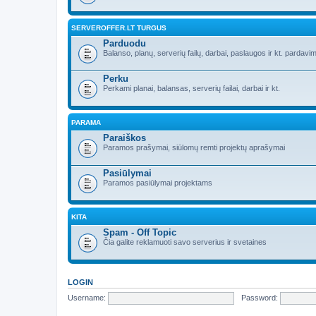
SERVEROFFER.LT TURGUS
Parduodu
Balanso, planų, serverių failų, darbai, paslaugos ir kt. pardavim
Perku
Perkami planai, balansas, serverių failai, darbai ir kt.
PARAMA
Paraiškos
Paramos prašymai, siūlomų remti projektų aprašymai
Pasiūlymai
Paramos pasiūlymai projektams
KITA
Spam - Off Topic
Čia galite reklamuoti savo serverius ir svetaines
LOGIN
Username:
Password: