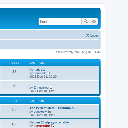
Login
It is currently 2026 Aug 07, 11:46
POSTS
LAST POST
Re: l2OVC
32
by
deangela
V
2023 Dec 21, 19:20
i
e
-
10
w
by
Enriquetog
t
V
2024 Feb 18, 13:45
h
i
e
e
l
w
POSTS
LAST POST
a
t
t
h
The Perfect Metal: Titanium o…
788
e
e
by
coupleslv
s
V
l
2026 Mar 18, 19:30
t
i
a
p
e
t
Debian 11 ntp sync enable
168
o
w
e
by
serveroffer
s
t
s