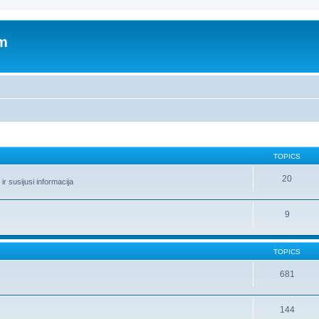
um
TOPICS
20
r susijusi informacija
9
TOPICS
681
144