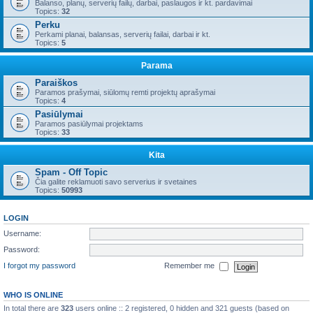
Balanso, planų, serverių failų, darbai, paslaugos ir kt. pardavimai
Topics:
32
Perku
Perkami planai, balansas, serverių failai, darbai ir kt.
Topics:
5
Parama
Paraiškos
Paramos prašymai, siūlomų remti projektų aprašymai
Topics:
4
Pasiūlymai
Paramos pasiūlymai projektams
Topics:
33
Kita
Spam - Off Topic
Čia galite reklamuoti savo serverius ir svetaines
Topics:
50993
LOGIN
Username:
Password:
I forgot my password
Remember me
WHO IS ONLINE
In total there are
323
users online :: 2 registered, 0 hidden and 321 guests (based on