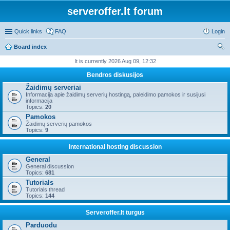
serveroffer.lt forum
Quick links
FAQ
Login
Board index
ear
It is currently 2026 Aug 09, 12:32
ch
Bendros diskusijos
Žaidimų serveriai
Informacija apie žaidimų serverių hostingą, paleidimo pamokos ir susijusi
informacija
Topics:
20
Pamokos
Žaidimų serverių pamokos
Topics:
9
International hosting discussion
General
General discussion
Topics:
681
Tutorials
Tutorials thread
Topics:
144
Serveroffer.lt turgus
Parduodu