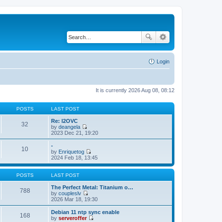
Login
It is currently 2026 Aug 08, 08:12
POSTS
LAST POST
Re: l2OVC
32
by
deangela
V
2023 Dec 21, 19:20
i
e
-
10
w
by
Enriquetog
t
V
2024 Feb 18, 13:45
h
i
e
e
l
w
POSTS
LAST POST
a
t
t
h
The Perfect Metal: Titanium o…
788
e
e
by
coupleslv
s
V
l
2026 Mar 18, 19:30
t
i
a
p
e
t
Debian 11 ntp sync enable
168
o
w
e
by
serveroffer
s
t
s