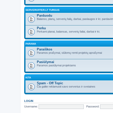
SERVEROFFER.LT TURGUS
Parduodu
Balanso, planų, serverių failų, darbai, paslaugos ir kt. pardavim
Perku
Perkami planai, balansas, serverių failai, darbai ir kt.
PARAMA
Paraiškos
Paramos prašymai, siūlomų remti projektų aprašymai
Pasiūlymai
Paramos pasiūlymai projektams
KITA
Spam - Off Topic
Čia galite reklamuoti savo serverius ir svetaines
LOGIN
Username:
Password: