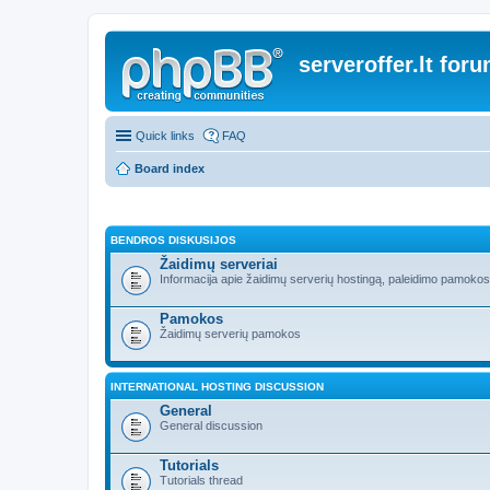
serveroffer.lt for
Quick links
FAQ
Board index
BENDROS DISKUSIJOS
Žaidimų serveriai
Informacija apie žaidimų serverių hostingą, paleidimo pamokos i
Pamokos
Žaidimų serverių pamokos
INTERNATIONAL HOSTING DISCUSSION
General
General discussion
Tutorials
Tutorials thread