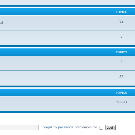
TOPICS
32
ai
5
TOPICS
4
33
TOPICS
50993
I forgot my password
|
Remember me