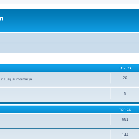
um
TOPICS
20
r susijusi informacija
9
TOPICS
681
144