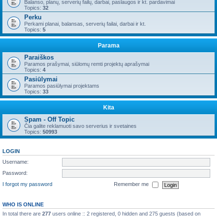
Balanso, planų, serverių failų, darbai, paslaugos ir kt. pardavimai
Topics:
32
Perku
Perkami planai, balansas, serverių failai, darbai ir kt.
Topics:
5
Parama
Paraiškos
Paramos prašymai, siūlomų remti projektų aprašymai
Topics:
4
Pasiūlymai
Paramos pasiūlymai projektams
Topics:
33
Kita
Spam - Off Topic
Čia galite reklamuoti savo serverius ir svetaines
Topics:
50993
LOGIN
Username:
Password:
I forgot my password
Remember me
WHO IS ONLINE
In total there are
277
users online :: 2 registered, 0 hidden and 275 guests (based on