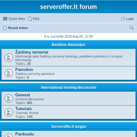
serveroffer.lt forum
Quick links
FAQ
Login
Board index
ear
It is currently 2026 Aug 09, 11:59
ch
Bendros diskusijos
Žaidimų serveriai
Informacija apie žaidimų serverių hostingą, paleidimo pamokos ir susijusi
informacija
Topics:
20
Pamokos
Žaidimų serverių pamokos
Topics:
9
International hosting discussion
General
General discussion
Topics:
681
Tutorials
Tutorials thread
Topics:
144
Serveroffer.lt turgus
Parduodu