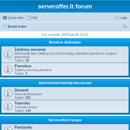
serveroffer.lt forum
Quick links
FAQ
Login
Board index
ear
It is currently 2026 Aug 06, 01:02
ch
Bendros diskusijos
Žaidimų serveriai
Informacija apie žaidimų serverių hostingą, paleidimo pamokos ir susijusi
informacija
Topics:
20
Pamokos
Žaidimų serverių pamokos
Topics:
9
International hosting discussion
General
General discussion
Topics:
681
Tutorials
Tutorials thread
Topics:
144
Serveroffer.lt turgus
Parduodu