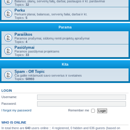
Balanso, planų, serverių failų, darbai, paslaugos ir kt. pardavimai
Topics:
32
Perku
Perkami planai, balansas, serverių failai, darbai ir kt.
Topics:
5
Parama
Paraiškos
Paramos prašymai, siūlomų remti projektų aprašymai
Topics:
4
Pasiūlymai
Paramos pasiūlymai projektams
Topics:
33
Kita
Spam - Off Topic
Čia galite reklamuoti savo serverius ir svetaines
Topics:
50993
LOGIN
Username:
Password:
I forgot my password
Remember me
WHO IS ONLINE
In total there are
640
users online :: 4 registered, 0 hidden and 636 guests (based on