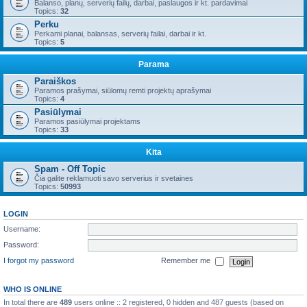
Balanso, planų, serverių failų, darbai, paslaugos ir kt. pardavimai
Topics:
32
Perku
Perkami planai, balansas, serverių failai, darbai ir kt.
Topics:
5
Parama
Paraiškos
Paramos prašymai, siūlomų remti projektų aprašymai
Topics:
4
Pasiūlymai
Paramos pasiūlymai projektams
Topics:
33
Kita
Spam - Off Topic
Čia galite reklamuoti savo serverius ir svetaines
Topics:
50993
LOGIN
Username:
Password:
I forgot my password
Remember me
WHO IS ONLINE
In total there are
489
users online :: 2 registered, 0 hidden and 487 guests (based on