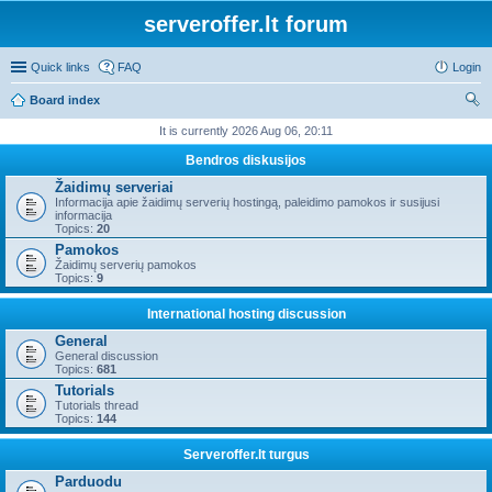
serveroffer.lt forum
Quick links
FAQ
Login
Board index
ear
It is currently 2026 Aug 06, 20:11
ch
Bendros diskusijos
Žaidimų serveriai
Informacija apie žaidimų serverių hostingą, paleidimo pamokos ir susijusi
informacija
Topics:
20
Pamokos
Žaidimų serverių pamokos
Topics:
9
International hosting discussion
General
General discussion
Topics:
681
Tutorials
Tutorials thread
Topics:
144
Serveroffer.lt turgus
Parduodu