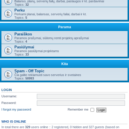
Balanso, planų, serverių failų, darbai, paslaugos ir kt. pardavimai
Topics:
32
Perku
Perkami planai, balansas, serverių failai, darbai ir kt.
Topics:
5
Parama
Paraiškos
Paramos prašymai, siūlomų remti projektų aprašymai
Topics:
4
Pasiūlymai
Paramos pasiūlymai projektams
Topics:
33
Kita
Spam - Off Topic
Čia galite reklamuoti savo serverius ir svetaines
Topics:
50993
LOGIN
Username:
Password:
I forgot my password
Remember me
WHO IS ONLINE
In total there are
329
users online :: 2 registered, 0 hidden and 327 guests (based on