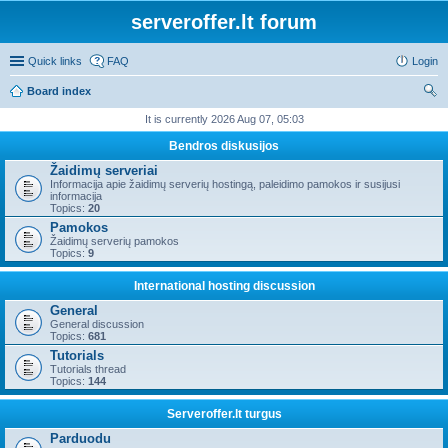
serveroffer.lt forum
Quick links
FAQ
Login
Board index
ear
It is currently 2026 Aug 07, 05:03
ch
Bendros diskusijos
Žaidimų serveriai
Informacija apie žaidimų serverių hostingą, paleidimo pamokos ir susijusi
informacija
Topics:
20
Pamokos
Žaidimų serverių pamokos
Topics:
9
International hosting discussion
General
General discussion
Topics:
681
Tutorials
Tutorials thread
Topics:
144
Serveroffer.lt turgus
Parduodu