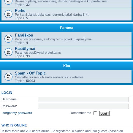
Balanso, planų, serverių failų, darbai, paslaugos ir kt. pardavimai
Topics:
32
Perku
Perkami planai, balansas, serverių failai, darbai ir kt.
Topics:
5
Parama
Paraiškos
Paramos prašymai, siūlomų remti projektų aprašymai
Topics:
4
Pasiūlymai
Paramos pasiūlymai projektams
Topics:
33
Kita
Spam - Off Topic
Čia galite reklamuoti savo serverius ir svetaines
Topics:
50993
LOGIN
Username:
Password:
I forgot my password
Remember me
WHO IS ONLINE
In total there are
292
users online :: 2 registered, 0 hidden and 290 guests (based on