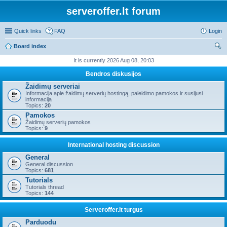
serveroffer.lt forum
Quick links
FAQ
Login
Board index
ear
It is currently 2026 Aug 08, 20:03
ch
Bendros diskusijos
Žaidimų serveriai
Informacija apie žaidimų serverių hostingą, paleidimo pamokos ir susijusi
informacija
Topics:
20
Pamokos
Žaidimų serverių pamokos
Topics:
9
International hosting discussion
General
General discussion
Topics:
681
Tutorials
Tutorials thread
Topics:
144
Serveroffer.lt turgus
Parduodu