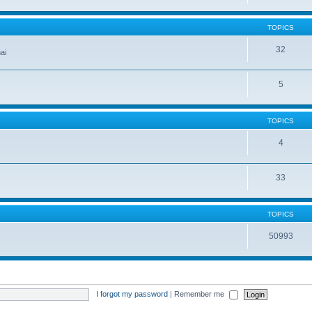
TOPICS
32
ai
5
TOPICS
4
33
TOPICS
50993
I forgot my password
|
Remember me