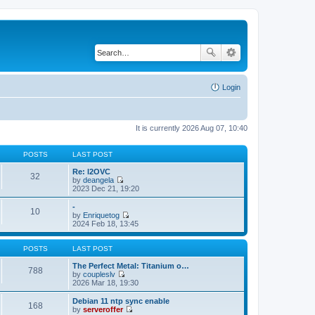
Login
It is currently 2026 Aug 07, 10:40
POSTS
LAST POST
Re: l2OVC
32
by
deangela
V
2023 Dec 21, 19:20
i
e
-
10
w
by
Enriquetog
t
V
2024 Feb 18, 13:45
h
i
e
e
l
w
POSTS
LAST POST
a
t
t
h
The Perfect Metal: Titanium o…
788
e
e
by
coupleslv
s
V
l
2026 Mar 18, 19:30
t
i
a
p
e
t
Debian 11 ntp sync enable
168
o
w
e
by
serveroffer
s
t
s