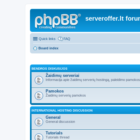
serveroffer.lt for
Quick links
FAQ
Board index
BENDROS DISKUSIJOS
Žaidimų serveriai
Informacija apie žaidimų serverių hostingą, paleidimo pamokos i
Pamokos
Žaidimų serverių pamokos
INTERNATIONAL HOSTING DISCUSSION
General
General discussion
Tutorials
Tutorials thread