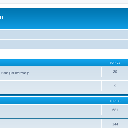
um
TOPICS
20
r susijusi informacija
9
TOPICS
681
144