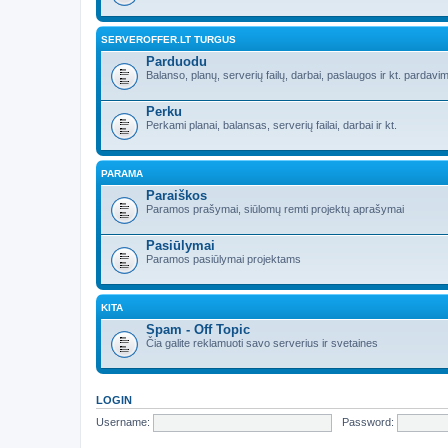
SERVEROFFER.LT TURGUS
Parduodu
Balanso, planų, serverių failų, darbai, paslaugos ir kt. pardavim
Perku
Perkami planai, balansas, serverių failai, darbai ir kt.
PARAMA
Paraiškos
Paramos prašymai, siūlomų remti projektų aprašymai
Pasiūlymai
Paramos pasiūlymai projektams
KITA
Spam - Off Topic
Čia galite reklamuoti savo serverius ir svetaines
LOGIN
Username:
Password: