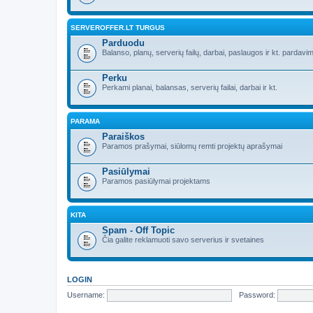
SERVEROFFER.LT TURGUS
Parduodu
Balanso, planų, serverių failų, darbai, paslaugos ir kt. pardavim
Perku
Perkami planai, balansas, serverių failai, darbai ir kt.
PARAMA
Paraiškos
Paramos prašymai, siūlomų remti projektų aprašymai
Pasiūlymai
Paramos pasiūlymai projektams
KITA
Spam - Off Topic
Čia galite reklamuoti savo serverius ir svetaines
LOGIN
Username:
Password: