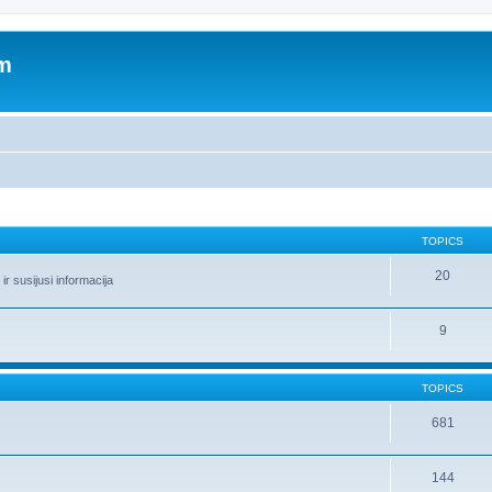
um
TOPICS
20
r susijusi informacija
9
TOPICS
681
144