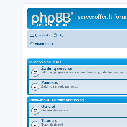
serveroffer.lt for
Quick links
FAQ
Board index
BENDROS DISKUSIJOS
Žaidimų serveriai
Informacija apie žaidimų serverių hostingą, paleidimo pamokos i
Pamokos
Žaidimų serverių pamokos
INTERNATIONAL HOSTING DISCUSSION
General
General discussion
Tutorials
Tutorials thread