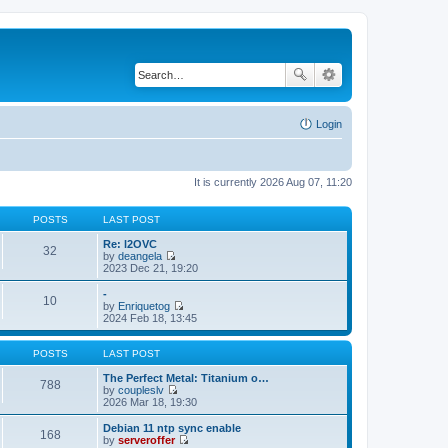
Login
It is currently 2026 Aug 07, 11:20
POSTS
LAST POST
Re: l2OVC
32
by
deangela
V
2023 Dec 21, 19:20
i
e
-
10
w
by
Enriquetog
t
V
2024 Feb 18, 13:45
h
i
e
e
l
w
POSTS
LAST POST
a
t
t
h
The Perfect Metal: Titanium o…
788
e
e
by
coupleslv
s
V
l
2026 Mar 18, 19:30
t
i
a
p
e
t
Debian 11 ntp sync enable
168
o
w
e
by
serveroffer
s
t
s