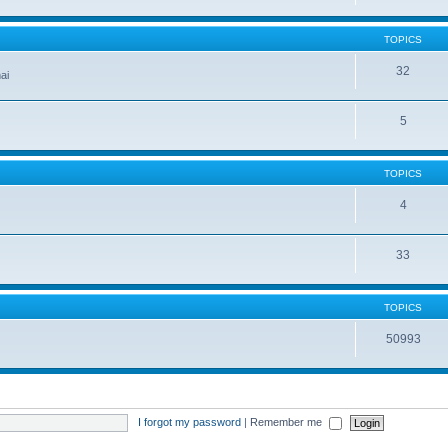
TOPICS
32
ai
5
TOPICS
4
33
TOPICS
50993
I forgot my password
|
Remember me