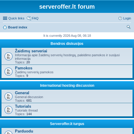
serveroffer.lt forum
Quick links
FAQ
Login
Board index
ear
It is currently 2026 Aug 08, 06:18
ch
Bendros diskusijos
Žaidimų serveriai
Informacija apie žaidimų serverių hostingą, paleidimo pamokos ir susijusi
informacija
Topics:
20
Pamokos
Žaidimų serverių pamokos
Topics:
9
International hosting discussion
General
General discussion
Topics:
681
Tutorials
Tutorials thread
Topics:
144
Serveroffer.lt turgus
Parduodu