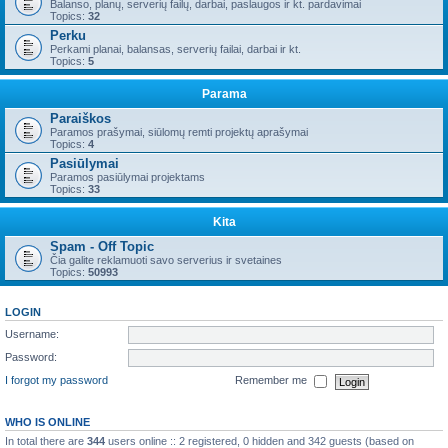
Balanso, planų, serverių failų, darbai, paslaugos ir kt. pardavimai
Topics:
32
Perku
Perkami planai, balansas, serverių failai, darbai ir kt.
Topics:
5
Parama
Paraiškos
Paramos prašymai, siūlomų remti projektų aprašymai
Topics:
4
Pasiūlymai
Paramos pasiūlymai projektams
Topics:
33
Kita
Spam - Off Topic
Čia galite reklamuoti savo serverius ir svetaines
Topics:
50993
LOGIN
Username:
Password:
I forgot my password
Remember me
WHO IS ONLINE
In total there are
344
users online :: 2 registered, 0 hidden and 342 guests (based on