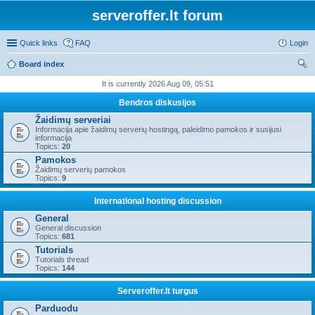
serveroffer.lt forum
Quick links
FAQ
Login
Board index
ear
It is currently 2026 Aug 09, 05:51
ch
Bendros diskusijos
Žaidimų serveriai
Informacija apie žaidimų serverių hostingą, paleidimo pamokos ir susijusi
informacija
Topics:
20
Pamokos
Žaidimų serverių pamokos
Topics:
9
International hosting discussion
General
General discussion
Topics:
681
Tutorials
Tutorials thread
Topics:
144
Serveroffer.lt turgus
Parduodu