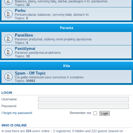
Balanso, planų, serverių failų, darbai, paslaugos ir kt. pardavimai
Topics:
32
Perku
Perkami planai, balansas, serverių failai, darbai ir kt.
Topics:
5
Parama
Paraiškos
Paramos prašymai, siūlomų remti projektų aprašymai
Topics:
4
Pasiūlymai
Paramos pasiūlymai projektams
Topics:
33
Kita
Spam - Off Topic
Čia galite reklamuoti savo serverius ir svetaines
Topics:
50993
LOGIN
Username:
Password:
I forgot my password
Remember me
WHO IS ONLINE
In total there are
224
users online :: 2 registered, 0 hidden and 222 guests (based on