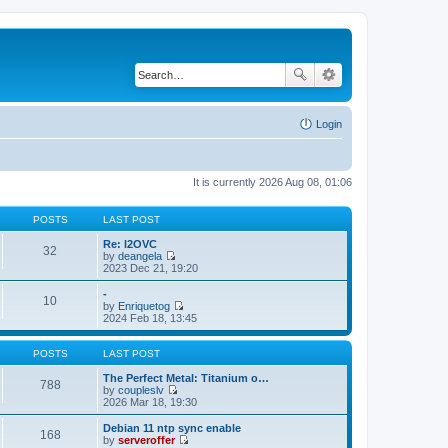
Login
It is currently 2026 Aug 08, 01:06
POSTS
LAST POST
Re: l2OVC
32
by
deangela
V
2023 Dec 21, 19:20
i
e
-
10
w
by
Enriquetog
t
V
2024 Feb 18, 13:45
h
i
e
e
l
w
POSTS
LAST POST
a
t
t
h
The Perfect Metal: Titanium o…
788
e
e
by
coupleslv
s
V
l
2026 Mar 18, 19:30
t
i
a
p
e
t
Debian 11 ntp sync enable
168
o
w
e
by
serveroffer
s
t
s