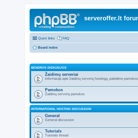
serveroffer.lt for
Quick links
FAQ
Board index
BENDROS DISKUSIJOS
Žaidimų serveriai
Informacija apie žaidimų serverių hostingą, paleidimo pamokos i
Pamokos
Žaidimų serverių pamokos
INTERNATIONAL HOSTING DISCUSSION
General
General discussion
Tutorials
Tutorials thread