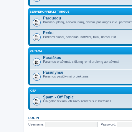
SERVEROFFER.LT TURGUS
Parduodu
Balanso, planų, serverių failų, darbai, paslaugos ir kt. pardavim
Perku
Perkami planai, balansas, serverių failai, darbai ir kt.
PARAMA
Paraiškos
Paramos prašymai, siūlomų remti projektų aprašymai
Pasiūlymai
Paramos pasiūlymai projektams
KITA
Spam - Off Topic
Čia galite reklamuoti savo serverius ir svetaines
LOGIN
Username:
Password: