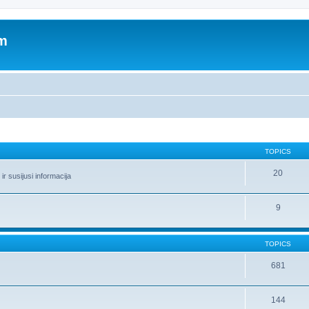
um
TOPICS
20
r susijusi informacija
9
TOPICS
681
144