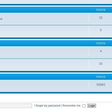
TOPICS
32
ai
5
TOPICS
4
33
TOPICS
50993
I forgot my password
|
Remember me