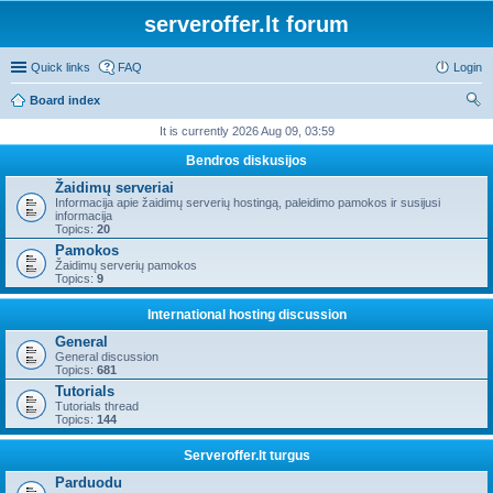
serveroffer.lt forum
Quick links
FAQ
Login
Board index
ear
It is currently 2026 Aug 09, 03:59
ch
Bendros diskusijos
Žaidimų serveriai
Informacija apie žaidimų serverių hostingą, paleidimo pamokos ir susijusi
informacija
Topics:
20
Pamokos
Žaidimų serverių pamokos
Topics:
9
International hosting discussion
General
General discussion
Topics:
681
Tutorials
Tutorials thread
Topics:
144
Serveroffer.lt turgus
Parduodu