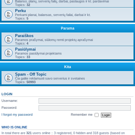
Balanso, planų, serverių failų, darbai, paslaugos ir kt. pardavimai
Topics:
32
Perku
Perkami planai, balansas, serverių failai, darbai ir kt.
Topics:
5
Parama
Paraiškos
Paramos prašymai, siūlomų remti projektų aprašymai
Topics:
4
Pasiūlymai
Paramos pasiūlymai projektams
Topics:
33
Kita
Spam - Off Topic
Čia galite reklamuoti savo serverius ir svetaines
Topics:
50993
LOGIN
Username:
Password:
I forgot my password
Remember me
WHO IS ONLINE
In total there are
321
users online :: 3 registered, 0 hidden and 318 guests (based on