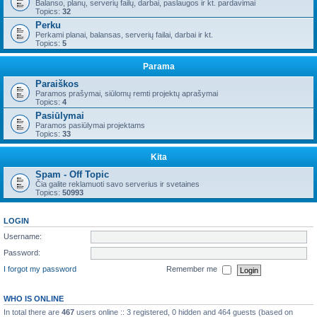
Balanso, planų, serverių failų, darbai, paslaugos ir kt. pardavimai
Topics:
32
Perku
Perkami planai, balansas, serverių failai, darbai ir kt.
Topics:
5
Parama
Paraiškos
Paramos prašymai, siūlomų remti projektų aprašymai
Topics:
4
Pasiūlymai
Paramos pasiūlymai projektams
Topics:
33
Kita
Spam - Off Topic
Čia galite reklamuoti savo serverius ir svetaines
Topics:
50993
LOGIN
Username:
Password:
I forgot my password
Remember me
WHO IS ONLINE
In total there are
467
users online :: 3 registered, 0 hidden and 464 guests (based on