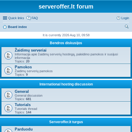
serveroffer.lt forum
Quick links
FAQ
Login
Board index
ear
It is currently 2026 Aug 10, 09:58
ch
Bendros diskusijos
Žaidimų serveriai
Informacija apie žaidimų serverių hostingą, paleidimo pamokos ir susijusi
informacija
Topics:
20
Pamokos
Žaidimų serverių pamokos
Topics:
9
International hosting discussion
General
General discussion
Topics:
681
Tutorials
Tutorials thread
Topics:
144
Serveroffer.lt turgus
Parduodu