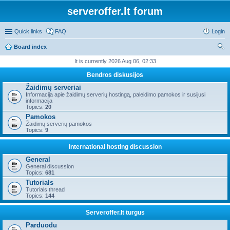
serveroffer.lt forum
Quick links
FAQ
Login
Board index
ear
It is currently 2026 Aug 06, 02:33
ch
Bendros diskusijos
Žaidimų serveriai
Informacija apie žaidimų serverių hostingą, paleidimo pamokos ir susijusi
informacija
Topics:
20
Pamokos
Žaidimų serverių pamokos
Topics:
9
International hosting discussion
General
General discussion
Topics:
681
Tutorials
Tutorials thread
Topics:
144
Serveroffer.lt turgus
Parduodu