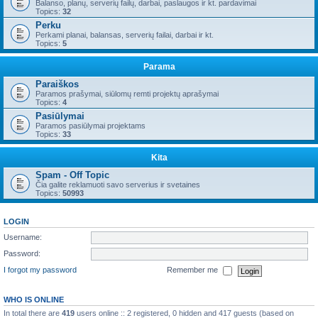
Balanso, planų, serverių failų, darbai, paslaugos ir kt. pardavimai
Topics:
32
Perku
Perkami planai, balansas, serverių failai, darbai ir kt.
Topics:
5
Parama
Paraiškos
Paramos prašymai, siūlomų remti projektų aprašymai
Topics:
4
Pasiūlymai
Paramos pasiūlymai projektams
Topics:
33
Kita
Spam - Off Topic
Čia galite reklamuoti savo serverius ir svetaines
Topics:
50993
LOGIN
Username:
Password:
I forgot my password
Remember me
WHO IS ONLINE
In total there are
419
users online :: 2 registered, 0 hidden and 417 guests (based on