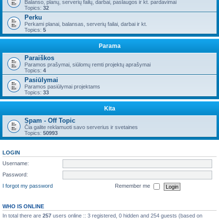
Balanso, planų, serverių failų, darbai, paslaugos ir kt. pardavimai
Topics:
32
Perku
Perkami planai, balansas, serverių failai, darbai ir kt.
Topics:
5
Parama
Paraiškos
Paramos prašymai, siūlomų remti projektų aprašymai
Topics:
4
Pasiūlymai
Paramos pasiūlymai projektams
Topics:
33
Kita
Spam - Off Topic
Čia galite reklamuoti savo serverius ir svetaines
Topics:
50993
LOGIN
Username:
Password:
I forgot my password
Remember me
WHO IS ONLINE
In total there are
257
users online :: 3 registered, 0 hidden and 254 guests (based on