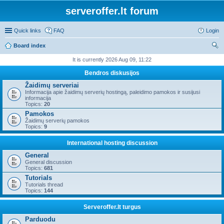
serveroffer.lt forum
Quick links
FAQ
Login
Board index
ear
It is currently 2026 Aug 09, 11:22
ch
Bendros diskusijos
Žaidimų serveriai
Informacija apie žaidimų serverių hostingą, paleidimo pamokos ir susijusi
informacija
Topics:
20
Pamokos
Žaidimų serverių pamokos
Topics:
9
International hosting discussion
General
General discussion
Topics:
681
Tutorials
Tutorials thread
Topics:
144
Serveroffer.lt turgus
Parduodu