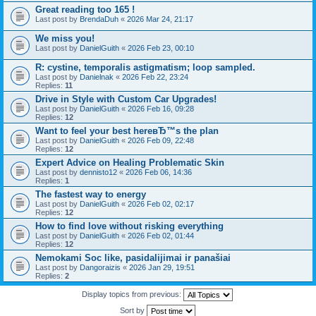
Great reading too 165 !
Last post by
BrendaDuh
«
2026 Mar 24, 21:17
We miss you!
Last post by
DanielGuith
«
2026 Feb 23, 00:10
R: cystine, temporalis astigmatism; loop sampled.
Last post by
Danielnak
«
2026 Feb 22, 23:24
Replies:
11
Drive in Style with Custom Car Upgrades!
Last post by
DanielGuith
«
2026 Feb 16, 09:28
Replies:
12
Want to feel your best hereвЂ™s the plan
Last post by
DanielGuith
«
2026 Feb 09, 22:48
Replies:
12
Expert Advice on Healing Problematic Skin
Last post by
dennisto12
«
2026 Feb 06, 14:36
Replies:
1
The fastest way to energy
Last post by
DanielGuith
«
2026 Feb 02, 02:17
Replies:
12
How to find love without risking everything
Last post by
DanielGuith
«
2026 Feb 02, 01:44
Replies:
12
Nemokami Soc like, pasidalijimai ir panašiai
Last post by
Dangoraizis
«
2026 Jan 29, 19:51
Replies:
2
Display topics from previous:
Sort by