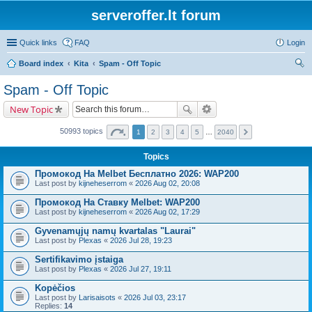
serveroffer.lt forum
Quick links
FAQ
Login
Board index
Kita
Spam - Off Topic
ear
Spam - Off Topic
ch
New Topic
50993 topics
1
2
3
4
5
…
2040
Topics
Промокод На Melbet Бесплатно 2026: WAP200
Last post by
kijneheserrom
«
2026 Aug 02, 20:08
Промокод На Ставку Melbet: WAP200
Last post by
kijneheserrom
«
2026 Aug 02, 17:29
Gyvenamųjų namų kvartalas "Laurai"
Last post by
Plexas
«
2026 Jul 28, 19:23
Sertifikavimo įstaiga
Last post by
Plexas
«
2026 Jul 27, 19:11
Kopėčios
Last post by
Larisaisots
«
2026 Jul 03, 23:17
Replies:
14