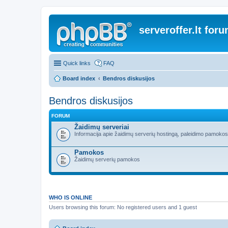
serveroffer.lt for
Quick links
FAQ
Board index
Bendros diskusijos
Bendros diskusijos
FORUM
Žaidimų serveriai
Informacija apie žaidimų serverių hostingą, paleidimo pamokos i
Pamokos
Žaidimų serverių pamokos
WHO IS ONLINE
Users browsing this forum: No registered users and 1 guest