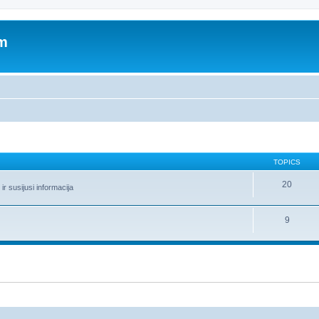
um
TOPICS
20
r susijusi informacija
9