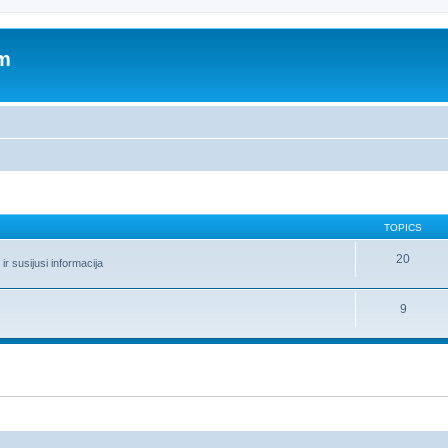
um
TOPICS
20
r susijusi informacija
9