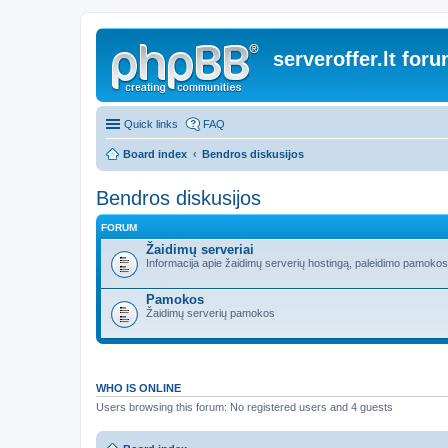
serveroffer.lt for
Quick links
FAQ
Board index
Bendros diskusijos
Bendros diskusijos
FORUM
Žaidimų serveriai
Informacija apie žaidimų serverių hostingą, paleidimo pamokos i
Pamokos
Žaidimų serverių pamokos
WHO IS ONLINE
Users browsing this forum: No registered users and 4 guests