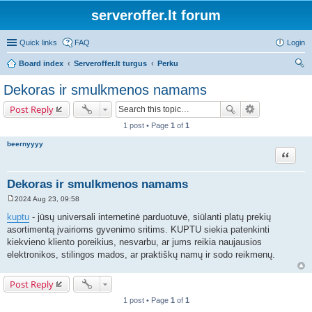
serveroffer.lt forum
Quick links
FAQ
Login
Board index
Serveroffer.lt turgus
Perku
ear
Dekoras ir smulkmenos namams
ch
Post Reply
1 post • Page
1
of
1
beernyyyy
Quote
Dekoras ir smulkmenos namams
2024 Aug 23, 09:58
P
o
kuptu
- jūsų universali internetinė parduotuvė, siūlanti platų prekių
s
asortimentą įvairioms gyvenimo sritims. KUPTU siekia patenkinti
t
kiekvieno kliento poreikius, nesvarbu, ar jums reikia naujausios
elektronikos, stilingos mados, ar praktiškų namų ir sodo reikmenų.
Post Reply
1 post • Page
1
of
1