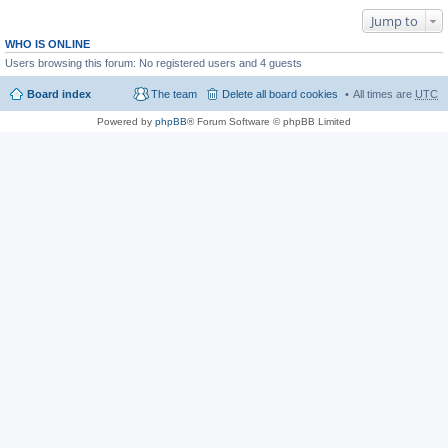
Jump to
WHO IS ONLINE
Users browsing this forum: No registered users and 4 guests
Board index
The team
Delete all board cookies
All times are
UTC
Powered by
phpBB
® Forum Software © phpBB Limited