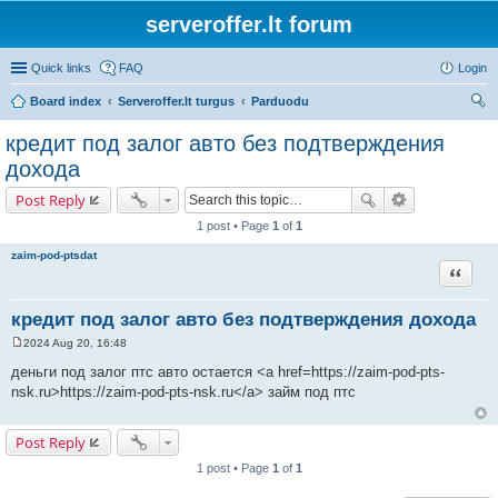
serveroffer.lt forum
Quick links
FAQ
Login
Board index
Serveroffer.lt turgus
Parduodu
ear
кредит под залог авто без подтверждения
ch
дохода
Post Reply
1 post • Page
1
of
1
zaim-pod-ptsdat
Quote
кредит под залог авто без подтверждения дохода
2024 Aug 20, 16:48
P
o
деньги под залог птс авто остается <a href=https://zaim-pod-pts-
s
nsk.ru>https://zaim-pod-pts-nsk.ru</a> займ под птс
t
Post Reply
1 post • Page
1
of
1