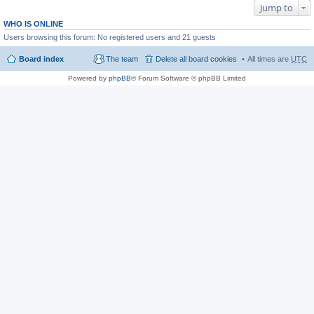
Jump to
WHO IS ONLINE
Users browsing this forum: No registered users and 21 guests
Board index
The team
Delete all board cookies
All times are
UTC
Powered by
phpBB
® Forum Software © phpBB Limited