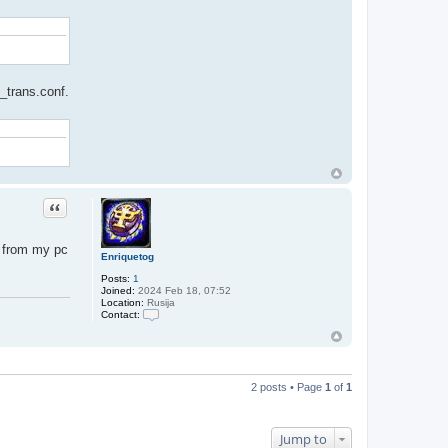
c_trans.conf.
Quote
t from my pc
Enriquetog
Posts:
1
Joined:
2024 Feb 18, 07:52
Location:
Rusija
Contact:
C
o
n
t
a
c
2 posts • Page
1
of
1
t
E
n
r
Jump to
i