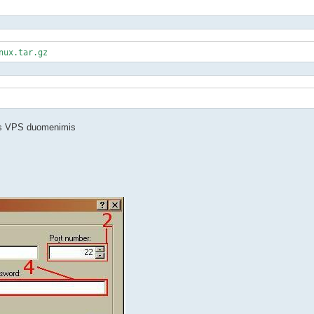
nux.tar.gz
ais VPS duomenimis