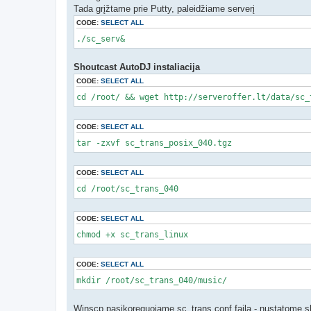
Tada grįžtame prie Putty, paleidžiame serverį
CODE:
SELECT ALL
./sc_serv&
Shoutcast AutoDJ instaliacija
CODE:
SELECT ALL
cd /root/ && wget http://serveroffer.lt/data/sc_
CODE:
SELECT ALL
tar -zxvf sc_trans_posix_040.tgz
CODE:
SELECT ALL
cd /root/sc_trans_040
CODE:
SELECT ALL
chmod +x sc_trans_linux
CODE:
SELECT ALL
mkdir /root/sc_trans_040/music/
Winscp pasikoreguojame sc_trans.conf failą - nustatome sho