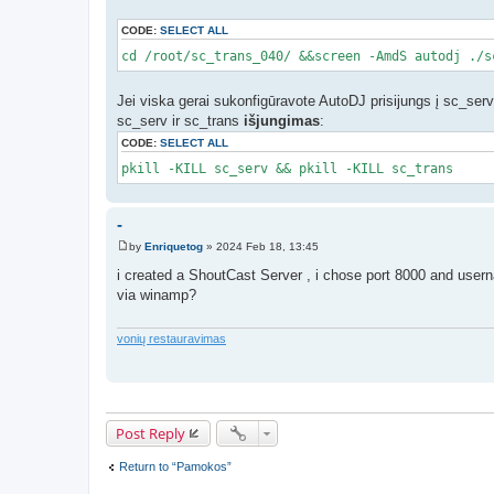
CODE:
SELECT ALL
cd /root/sc_trans_040/ &&screen -AmdS autodj ./s
Jei viska gerai sukonfigūravote AutoDJ prisijungs į sc_serv, 
sc_serv ir sc_trans
išjungimas
:
CODE:
SELECT ALL
pkill -KILL sc_serv && pkill -KILL sc_trans
-
by
Enriquetog
»
2024 Feb 18, 13:45
P
o
i created a ShoutCast Server , i chose port 8000 and user
s
via winamp?
t
vonių restauravimas
Post Reply
Return to “Pamokos”