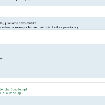
da į jį keliame savo muziką.
atsidarome
example.lst
ten turėtų būti kažkas panašaus į:
ra:
to the Jungle.mp3
ild o mine.mp3