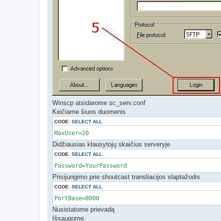
Winscp atsidarome sc_serv.conf
Keičiame šiuos duomenis
CODE:
SELECT ALL
MaxUser=20
Didžiausias klausytojų skaičius serveryje
CODE:
SELECT ALL
Password=YourPassword
Prisijungimo prie shoutcast transliacijos slaptažodis
CODE:
SELECT ALL
PortBase=8000
Nusistatome prievadą
Išsaugome.