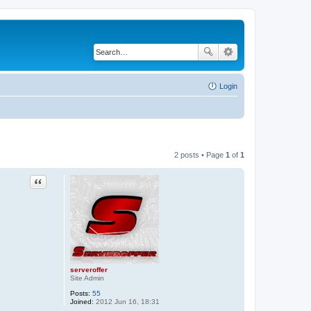
Login
2 posts • Page
1
of
1
Quote
serveroffer
Site Admin
Posts:
55
Joined:
2012 Jun 16, 18:31