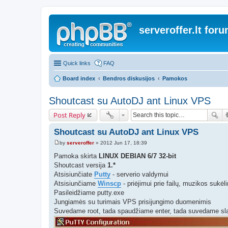
serveroffer.lt for
Quick links
FAQ
Board index
Bendros diskusijos
Pamokos
Shoutcast su AutoDJ ant Linux VPS
Post Reply
Shoutcast su AutoDJ ant Linux VPS
by
serveroffer
»
2012 Jun 17, 18:39
P
o
Pamoka skirta
LINUX DEBIAN 6/7 32-bit
s
Shoutcast versija
1.*
t
Atsisiunčiate
Putty
- serverio valdymui
Atsisiunčiame
Winscp
- priėjimui prie failų, muzikos sukėl
Pasileidžiame putty.exe
Jungiamės su turimais VPS prisijungimo duomenimis
Suvedame root, tada spaudžiame enter, tada suvedame sla