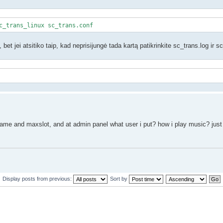
c_trans_linux sc_trans.conf
bet jei atsitiko taip, kad neprisijungė tada kartą patikrinkite sc_trans.log ir s
name and maxslot, and at admin panel what user i put? how i play music? jus
Display posts from previous:
Sort by