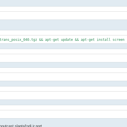
trans_posix_040.tgz && apt-get update && apt-get install screen
utcast slaptažodį ir port.