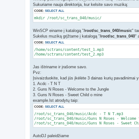
Sukuriame nauja direktorija, kur kelsite savo muziką:
CODE:
SELECT ALL
mkdir /root/sc_trans_040/music/
WinSCP einame į katalogą "
/root/sc_trans_040/music
" ta
Sukėlus muziką grįžtame į katalogą "
/root/sc_trans_040
" 
CODE:
SELECT ALL
/home/sctrans/content/test_1.mp3
/home/sctrans/content/test_2.mp3
Jas ištriname ir įrašome savo.
Pvz:
Įsivaizduokite, kad jūs įkėlėte 3 dainas kurių pavadinimai y
1. Acdc - T N T
2. Guns N Roses - Welcome to the Jungle
3. Guns N Roses - Sweet Child o mine
example.lst atrodytų taip:
CODE:
SELECT ALL
/root/sc_trans_040/music/Acdc - T N T.mp3
/root/sc_trans_040/music/Guns N Roses - Welcome 
/root/sc_trans_040/music/Guns N Roses - Sweet Ch
AutoDJ paleidžiame