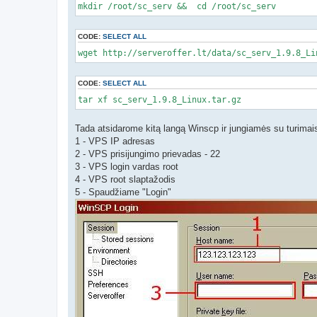
mkdir /root/sc_serv && cd /root/sc_serv
CODE:
SELECT ALL
wget http://serveroffer.lt/data/sc_serv_1.9.8_Li
CODE:
SELECT ALL
tar xf sc_serv_1.9.8_Linux.tar.gz
Tada atsidarome kitą langą Winscp ir jungiamės su turim
1 - VPS IP adresas
2 - VPS prisijungimo prievadas - 22
3 - VPS login vardas root
4 - VPS root slaptažodis
5 - Spaudžiame "Login"