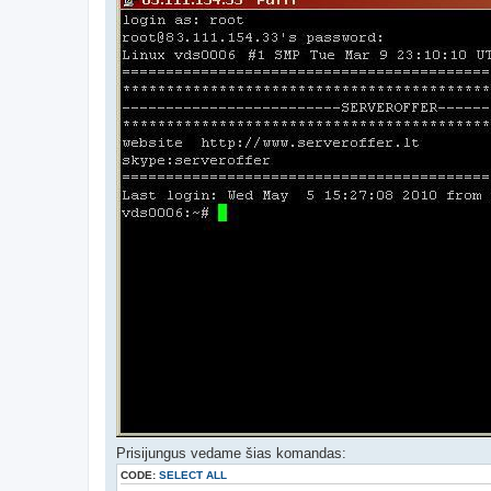
Prisijungus vedame šias komandas:
CODE:
SELECT ALL