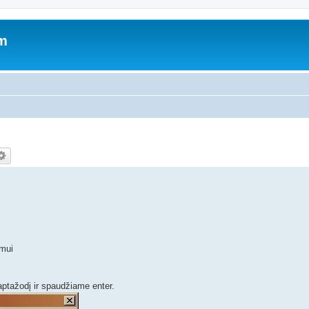
um
imui
ptažodį ir spaudžiame enter.